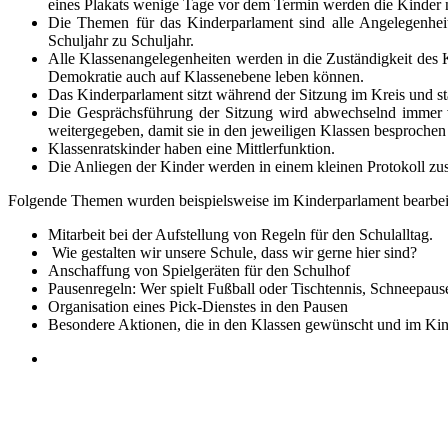
eines Plakats wenige Tage vor dem Termin werden die Kinder n
Die Themen für das Kinderparlament sind alle Angelegenheite
Schuljahr zu Schuljahr.
Alle Klassenangelegenheiten werden in die Zuständigkeit des Kl
Demokratie auch auf Klassenebene leben können.
Das Kinderparlament sitzt während der Sitzung im Kreis und s
Die Gesprächsführung der Sitzung wird abwechselnd immer v
weitergegeben, damit sie in den jeweiligen Klassen besproche
Klassenratskinder haben eine Mittlerfunktion.
Die Anliegen der Kinder werden in einem kleinen Protokoll z
Folgende Themen wurden beispielsweise im Kinderparlament bearbeit
Mitarbeit bei der Aufstellung von Regeln für den Schulalltag.
Wie gestalten wir unsere Schule, dass wir gerne hier sind?
Anschaffung von Spielgeräten für den Schulhof
Pausenregeln: Wer spielt Fußball oder Tischtennis, Schneepau
Organisation eines Pick-Dienstes in den Pausen
Besondere Aktionen, die in den Klassen gewünscht und im Ki