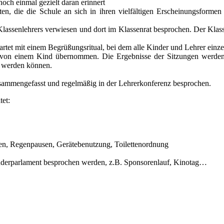
och einmal gezielt daran erinnert
n, die die Schule an sich in ihren vielfältigen Erscheinungsformen
assenlehrers verwiesen und dort im Klassenrat besprochen. Der Klassenr
tartet mit einem Begrüßungsritual, bei dem alle Kinder und Lehrer ei
on einem Kind übernommen. Die Ergebnisse der Sitzungen werden vo
n werden können.
usammengefasst und regelmäßig in der Lehrerkonferenz besprochen.
et:
sen, Regenpausen, Gerätebenutzung, Toilettenordnung
nderparlament besprochen werden, z.B. Sponsorenlauf, Kinotag…