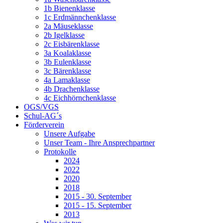
1b Bienenklasse
1c Erdmännchenklasse
2a Mäuseklasse
2b Igelklasse
2c Eisbärenklasse
3a Koalaklasse
3b Eulenklasse
3c Bärenklasse
4a Lamaklasse
4b Drachenklasse
4c Eichhörnchenklasse
OGS/VGS
Schul-AG´s
Förderverein
Unsere Aufgabe
Unser Team - Ihre Ansprechpartner
Protokolle
2024
2022
2020
2018
2015 - 30. September
2015 - 15. September
2013