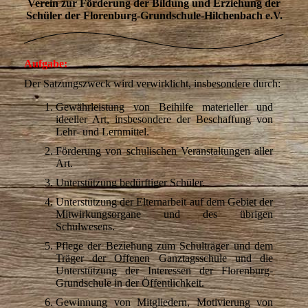
Verein zur Förderung der Bildung und Erziehung der
Schüler der Florenburg-Grundschule-Hilchenbach e.V.
Aufgabe:
Der Satzungszweck wird verwirklicht, insbesondere durch:
Gewährleistung von Beihilfe materieller und
ideeller Art, insbesondere der Beschaffung von
Lehr- und Lernmittel.
Förderung von schulischen Veranstaltungen aller
Art.
Unterstützung bedürftiger Schüler.
Unterstützung der Elternarbeit auf dem Gebiet der
Mitwirkungsorgane und des übrigen
Schulwesens.
Pflege der Beziehung zum Schulträger und dem
Träger der Offenen Ganztagsschule und die
Unterstützung der Interessen der Florenburg-
Grundschule in der Öffentlichkeit.
Gewinnung von Mitgliedern, Motivierung von