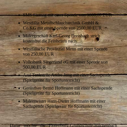
SMS Siemag mit einer Spende von 3800,00 EUR
Westfalia Metallschlauchtechnik GmbH &
Co.KG mit einer Spende von 2500,00 EUR
Malergeschäft Karl-Georg Dreisbach strich
kostenfrei die Feinheiten nach
Westfälische Provinzial Menn mit einer Spende
von 250,00 EUR
Volksbank Siegerland eG mit einer Spende von
500,00 EUR
Aral Tankstelle Andre Jung mit einer Sachspende
(Spielgeräte für Sportunterricht)
Gerüstbau Bernd Hoffmann mit einer Sachspende
(Spielgeräte für Sportunterricht)
Malermeister Hans-Dieter Hoffmann mit einer
Sachspende (Spielgeräte für Sportunterricht)
Dafür möchte die Florenburg-Grundschule-Hilchenbach