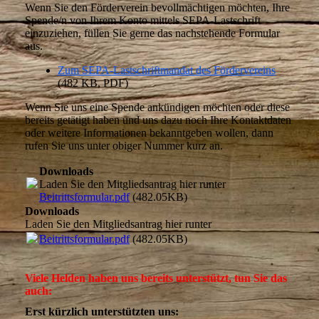
Wenn Sie den Förderverein bevollmächtigen möchten, Ihre
Spende/n von Ihrem Konto mittels SEPA-Lastschrift
einzuziehen, füllen Sie gerne das nachstehende Formular
aus.
Zum SEPA-Lastschriftmandat des Fördervereins
(482 KB, PDF)
Wenn Sie uns eine Spende ankündigen möchten oder diese
bereits getätigt haben und uns dazu noch Ihre Kontaktdaten
oder weitere Informationen bekanntgeben wollen, dann
rufen Sie uns unter obiger Nummer kurz an.
Downloads
Laden Sie den Mitgliedsantrag hier runter
Beitrittsformular.pdf
(482.05KB)
Downloads
Laden Sie den Mitgliedsantrag hier runter
Beitrittsformular.pdf
(482.05KB)
Viele Helden haben uns bereits unterstützt, tun Sie das
auch:
Erst kürzlich unterstützten uns: