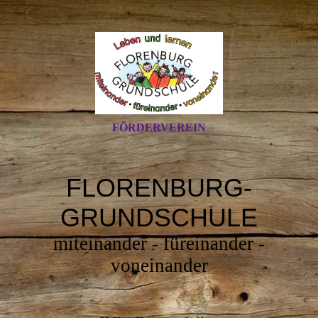
FÖRDERVEREIN
FLORENBURG-
GRUNDSCHULE
miteinander - füreinander -
voneinander