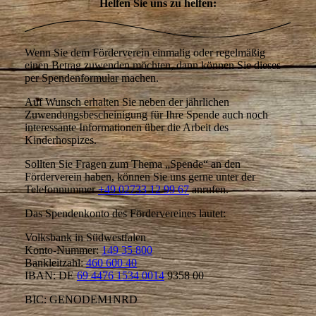
Helfen Sie uns zu helfen:
Wenn Sie dem Förderverein einmalig oder regelmäßig
einen Betrag zuwenden möchten, dann können Sie dieses
per Spendenformular machen.
Auf Wunsch erhalten Sie neben der jährlichen
Zuwendungsbescheinigung für Ihre Spende auch noch
interessante Informationen über die Arbeit des
Kinderhospizes.
Sollten Sie Fragen zum Thema „Spende“ an den
Förderverein haben, können Sie uns gerne unter der
Telefonnummer
+49 02733 12 99 67
anrufen.
Das Spendenkonto des Fördervereines lautet:
Volksbank in Südwestfalen
Konto-Nummer:
149 35 800
Bankleitzahl:
460 600 40
IBAN: DE
69 4476 1534 0014
9358 00
BIC: GENODEM1NRD