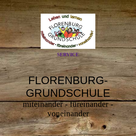
SERVICE
FLORENBURG-
GRUNDSCHULE
miteinander - füreinander -
voneinander